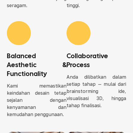
seragam.
tinggi.
Balanced
Collaborative
Aesthetic &
Process
Functionality
Anda dilibatkan dalam
setiap tahap — mulai dari
Kami memastikan
brainstorming ide,
keindahan desain tetap
visualisasi 3D, hingga
sejalan dengan
tahap finalisasi.
kenyamanan dan
kemudahan penggunaan.