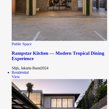
Public Space
Rampstar Kitchen — Modern Tropical Dining
Experience
Slipi, Jakarta Barat
2024
Residential
View