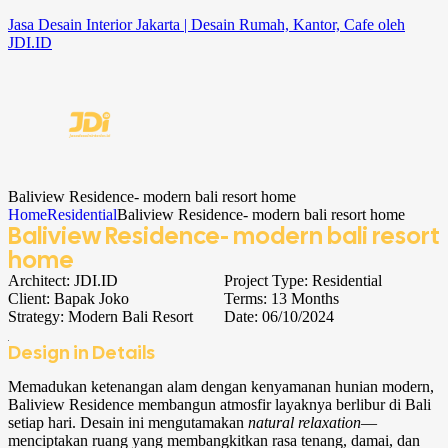
Jasa Desain Interior Jakarta | Desain Rumah, Kantor, Cafe oleh
JDI.ID
Baliview Residence- modern bali resort home
Home
Residential
Baliview Residence- modern bali resort home
Baliview Residence- modern bali resort
home
Architect:
JDI.ID
Project Type:
Residential
Client:
Bapak Joko
Terms:
13 Months
Strategy:
Modern Bali Resort
Date:
06/10/2024
Design in Details
Memadukan ketenangan alam dengan kenyamanan hunian modern,
Baliview Residence membangun atmosfir layaknya berlibur di Bali
setiap hari. Desain ini mengutamakan
natural relaxation
—
menciptakan ruang yang membangkitkan rasa tenang, damai, dan