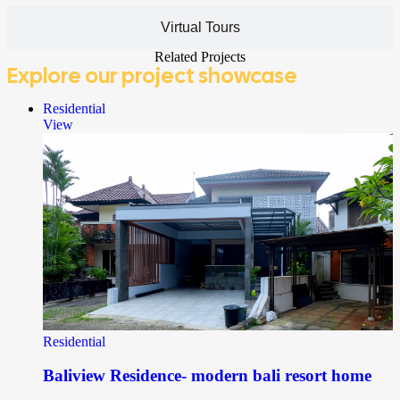
Virtual Tours
Related Projects
Explore
our project showcase
Residential
View
Residential
Baliview Residence- modern bali resort home