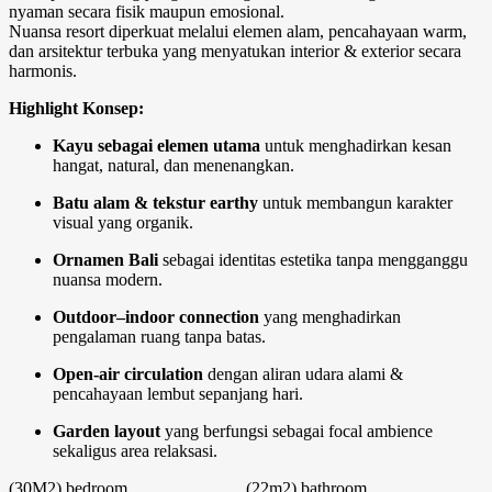
nyaman secara fisik maupun emosional.
Nuansa resort diperkuat melalui elemen alam, pencahayaan warm,
dan arsitektur terbuka yang menyatukan interior & exterior secara
harmonis.
Highlight Konsep:
Kayu sebagai elemen utama
untuk menghadirkan kesan
hangat, natural, dan menenangkan.
Batu alam & tekstur earthy
untuk membangun karakter
visual yang organik.
Ornamen Bali
sebagai identitas estetika tanpa mengganggu
nuansa modern.
Outdoor–indoor connection
yang menghadirkan
pengalaman ruang tanpa batas.
Open-air circulation
dengan aliran udara alami &
pencahayaan lembut sepanjang hari.
Garden layout
yang berfungsi sebagai focal ambience
sekaligus area relaksasi.
(30M2)
bedroom
(22m2)
bathroom