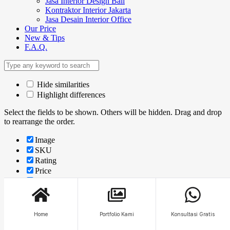
Jasa Interior Design Bali
Kontraktor Interior Jakarta
Jasa Desain Interior Office
Our Price
New & Tips
F.A.Q.
Hide similarities
Highlight differences
Select the fields to be shown. Others will be hidden. Drag and drop
to rearrange the order.
Image
SKU
Rating
Price
Stock
Availability
Add to cart
Description
Home
Portfolio Kami
Konsultasi Gratis
Content