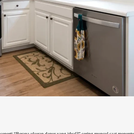
eperti “Berapa ukuran dapur yang ideal?” sering muncul saat menent