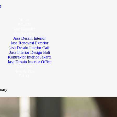
D
Home
Projects
Our Founder
Our Services
Jasa Desain Interior
Jasa Renovasi Exterior
Jasa Desain Interior Cafe
Jasa Interior Design Bali
Kontraktor Interior Jakarta
Jasa Desain Interior Office
Our Price
New & Tips
F.A.Q.
uary