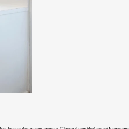
ukan konsep dapur yang nyaman. Ukuran dapur ideal sangat bergantun