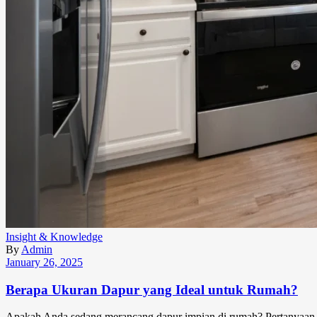
Insight & Knowledge
By
Admin
January 26, 2025
Berapa Ukuran Dapur yang Ideal untuk Rumah?
Apakah Anda sedang merancang dapur impian di rumah? Pertanyaan s