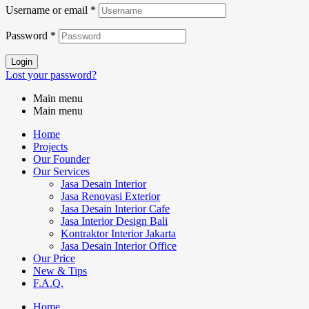
Username or email
*
Password
*
Login
Lost your password?
Main menu
Main menu
Home
Projects
Our Founder
Our Services
Jasa Desain Interior
Jasa Renovasi Exterior
Jasa Desain Interior Cafe
Jasa Interior Design Bali
Kontraktor Interior Jakarta
Jasa Desain Interior Office
Our Price
New & Tips
F.A.Q.
Home