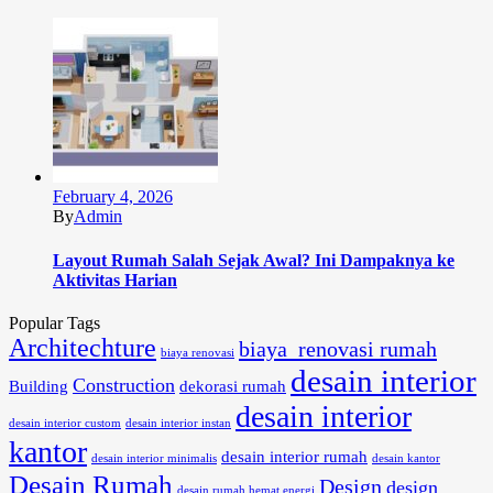
February 4, 2026
By
Admin
Layout Rumah Salah Sejak Awal? Ini Dampaknya ke
Aktivitas Harian
Popular Tags
Architechture
biaya renovasi rumah
biaya renovasi
desain interior
Construction
Building
dekorasi rumah
desain interior
desain interior custom
desain interior instan
kantor
desain interior rumah
desain interior minimalis
desain kantor
Desain Rumah
Design
design
desain rumah hemat energi