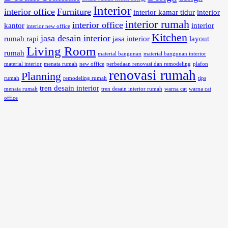
Interior
interior office
Furniture
interior kamar tidur
interior
interior rumah
interior office
kantor
interior
interior new office
Kitchen
jasa desain interior
rumah rapi
jasa interior
layout
Living Room
rumah
material bangunan
material bangunan interior
material interior
menata rumah
new office
perbedaan renovasi dan remodeling
plafon
renovasi rumah
Planning
rumah
remodeling rumah
tips
tren desain interior
menata rumah
tren desain interior rumah
warna cat
warna cat
office