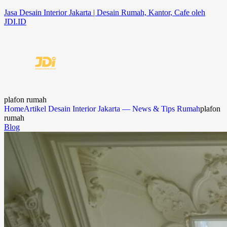
Jasa Desain Interior Jakarta | Desain Rumah, Kantor, Cafe oleh
JDI.ID
plafon rumah
Home
Artikel Desain Interior Jakarta — News & Tips Rumah
plafon
rumah
Blog