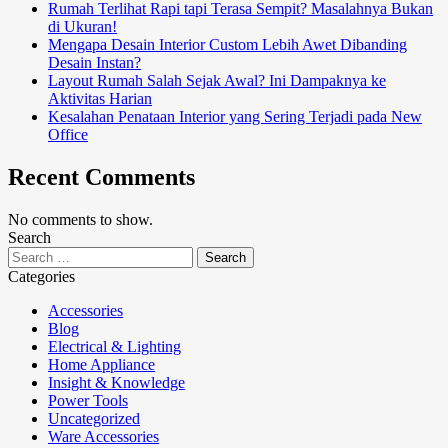
Rumah Terlihat Rapi tapi Terasa Sempit? Masalahnya Bukan
di Ukuran!
Mengapa Desain Interior Custom Lebih Awet Dibanding
Desain Instan?
Layout Rumah Salah Sejak Awal? Ini Dampaknya ke
Aktivitas Harian
Kesalahan Penataan Interior yang Sering Terjadi pada New
Office
Recent Comments
No comments to show.
Search
Categories
Accessories
Blog
Electrical & Lighting
Home Appliance
Insight & Knowledge
Power Tools
Uncategorized
Ware Accessories