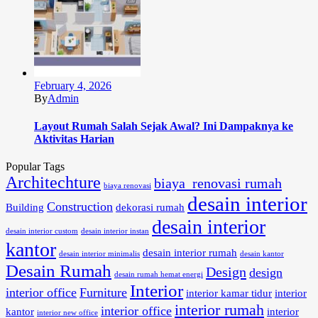
February 4, 2026
By
Admin
Layout Rumah Salah Sejak Awal? Ini Dampaknya ke
Aktivitas Harian
Popular Tags
Architechture
biaya renovasi rumah
biaya renovasi
desain interior
Construction
Building
dekorasi rumah
desain interior
desain interior custom
desain interior instan
kantor
desain interior rumah
desain interior minimalis
desain kantor
Desain Rumah
Design
design
desain rumah hemat energi
Interior
interior office
Furniture
interior kamar tidur
interior
interior rumah
interior office
kantor
interior
interior new office