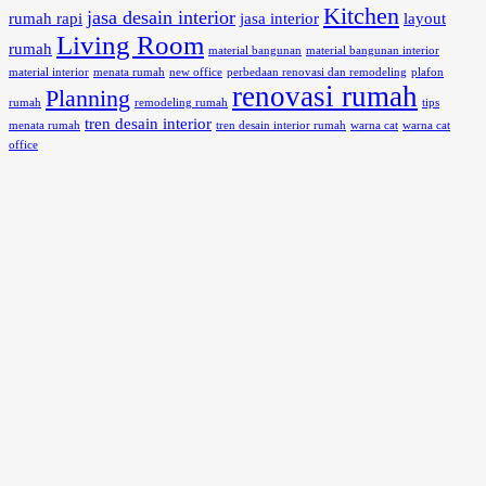
Kitchen
jasa desain interior
rumah rapi
jasa interior
layout
Living Room
rumah
material bangunan
material bangunan interior
material interior
menata rumah
new office
perbedaan renovasi dan remodeling
plafon
renovasi rumah
Planning
rumah
remodeling rumah
tips
tren desain interior
menata rumah
tren desain interior rumah
warna cat
warna cat
office