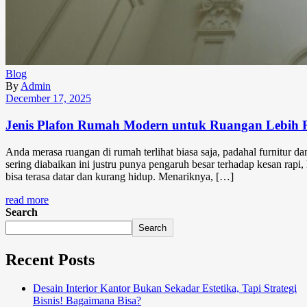
Blog
By
Admin
December 17, 2025
Jenis Plafon Rumah Modern untuk Ruangan Lebih R
Anda merasa ruangan di rumah terlihat biasa saja, padahal furnitur d
sering diabaikan ini justru punya pengaruh besar terhadap kesan rapi, 
bisa terasa datar dan kurang hidup. Menariknya, […]
read more
Search
Search
Recent Posts
Desain Interior Kantor Bukan Sekadar Estetika, Tapi Strategi
Bisnis! Bagaimana Bisa?