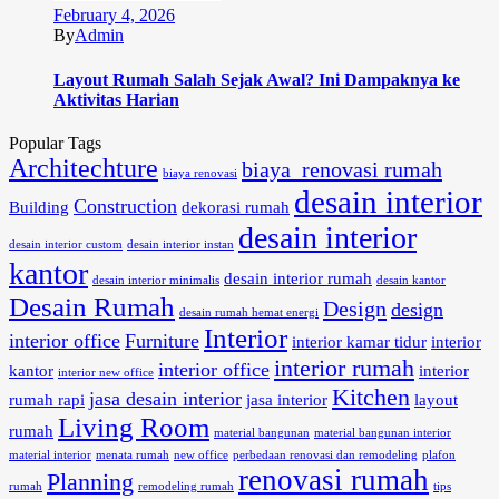
February 4, 2026
By
Admin
Layout Rumah Salah Sejak Awal? Ini Dampaknya ke
Aktivitas Harian
Popular Tags
Architechture
biaya renovasi rumah
biaya renovasi
desain interior
Construction
Building
dekorasi rumah
desain interior
desain interior custom
desain interior instan
kantor
desain interior rumah
desain interior minimalis
desain kantor
Desain Rumah
Design
design
desain rumah hemat energi
Interior
interior office
Furniture
interior kamar tidur
interior
interior rumah
interior office
kantor
interior
interior new office
Kitchen
jasa desain interior
rumah rapi
jasa interior
layout
Living Room
rumah
material bangunan
material bangunan interior
material interior
menata rumah
new office
perbedaan renovasi dan remodeling
plafon
renovasi rumah
Planning
rumah
remodeling rumah
tips