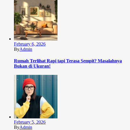
February 6, 2026
By
Admin
Rumah Terlihat Rapi tapi Terasa Sempit? Masalahnya
Bukan di Ukuran!
February 5, 2026
By
Admin