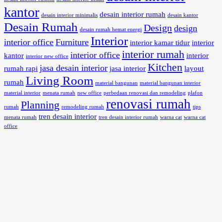
kantor
desain interior rumah
desain interior minimalis
desain kantor
Desain Rumah
Design
design
desain rumah hemat energi
Interior
interior office
Furniture
interior kamar tidur
interior
interior rumah
interior office
kantor
interior
interior new office
Kitchen
jasa desain interior
rumah rapi
jasa interior
layout
Living Room
rumah
material bangunan
material bangunan interior
material interior
menata rumah
new office
perbedaan renovasi dan remodeling
plafon
renovasi rumah
Planning
rumah
remodeling rumah
tips
tren desain interior
menata rumah
tren desain interior rumah
warna cat
warna cat
office