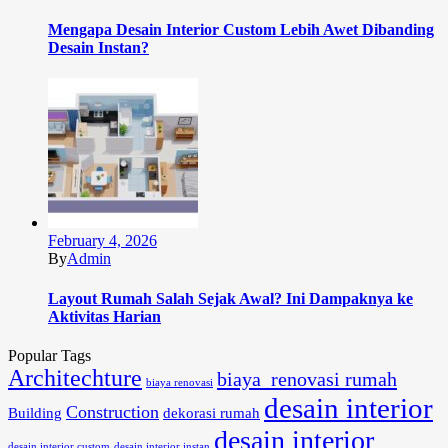
Mengapa Desain Interior Custom Lebih Awet Dibanding
Desain Instan?
February 4, 2026
By
Admin
Layout Rumah Salah Sejak Awal? Ini Dampaknya ke
Aktivitas Harian
Popular Tags
Architechture
biaya renovasi rumah
biaya renovasi
desain interior
Construction
Building
dekorasi rumah
desain interior
desain interior custom
desain interior instan