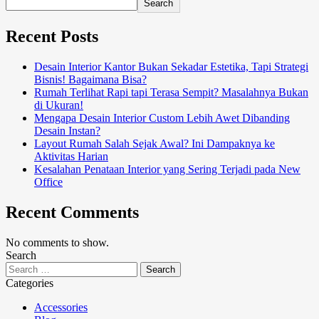
Search
Recent Posts
Desain Interior Kantor Bukan Sekadar Estetika, Tapi Strategi
Bisnis! Bagaimana Bisa?
Rumah Terlihat Rapi tapi Terasa Sempit? Masalahnya Bukan
di Ukuran!
Mengapa Desain Interior Custom Lebih Awet Dibanding
Desain Instan?
Layout Rumah Salah Sejak Awal? Ini Dampaknya ke
Aktivitas Harian
Kesalahan Penataan Interior yang Sering Terjadi pada New
Office
Recent Comments
No comments to show.
Search
Categories
Accessories