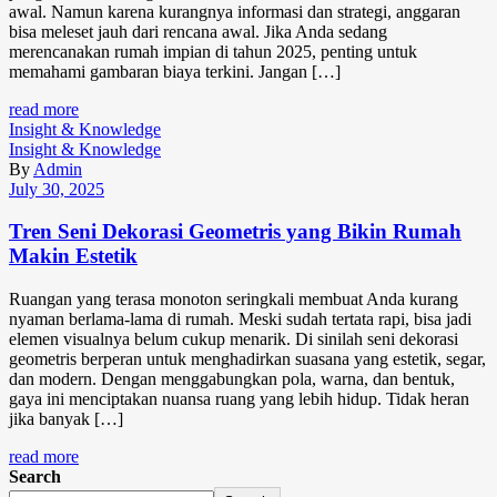
awal. Namun karena kurangnya informasi dan strategi, anggaran
bisa meleset jauh dari rencana awal. Jika Anda sedang
merencanakan rumah impian di tahun 2025, penting untuk
memahami gambaran biaya terkini. Jangan […]
read more
Insight & Knowledge
Insight & Knowledge
By
Admin
July 30, 2025
Tren Seni Dekorasi Geometris yang Bikin Rumah
Makin Estetik
Ruangan yang terasa monoton seringkali membuat Anda kurang
nyaman berlama-lama di rumah. Meski sudah tertata rapi, bisa jadi
elemen visualnya belum cukup menarik. Di sinilah seni dekorasi
geometris berperan untuk menghadirkan suasana yang estetik, segar,
dan modern. Dengan menggabungkan pola, warna, dan bentuk,
gaya ini menciptakan nuansa ruang yang lebih hidup. Tidak heran
jika banyak […]
read more
Search