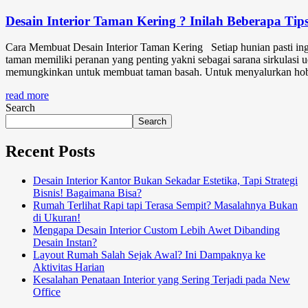
Desain Interior Taman Kering ? Inilah Beberapa Tip
Cara Membuat Desain Interior Taman Kering Setiap hunian pasti in
taman memiliki peranan yang penting yakni sebagai sarana sirkulasi u
memungkinkan untuk membuat taman basah. Untuk menyalurkan hobi 
read more
Search
Search
Recent Posts
Desain Interior Kantor Bukan Sekadar Estetika, Tapi Strategi
Bisnis! Bagaimana Bisa?
Rumah Terlihat Rapi tapi Terasa Sempit? Masalahnya Bukan
di Ukuran!
Mengapa Desain Interior Custom Lebih Awet Dibanding
Desain Instan?
Layout Rumah Salah Sejak Awal? Ini Dampaknya ke
Aktivitas Harian
Kesalahan Penataan Interior yang Sering Terjadi pada New
Office