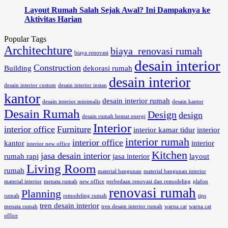
Layout Rumah Salah Sejak Awal? Ini Dampaknya ke
Aktivitas Harian
Popular Tags
Architechture
biaya renovasi rumah
biaya renovasi
desain interior
Construction
Building
dekorasi rumah
desain interior
desain interior custom
desain interior instan
kantor
desain interior rumah
desain interior minimalis
desain kantor
Desain Rumah
Design
design
desain rumah hemat energi
Interior
interior office
Furniture
interior kamar tidur
interior
interior rumah
interior office
kantor
interior
interior new office
Kitchen
jasa desain interior
rumah rapi
jasa interior
layout
Living Room
rumah
material bangunan
material bangunan interior
material interior
menata rumah
new office
perbedaan renovasi dan remodeling
plafon
renovasi rumah
Planning
rumah
remodeling rumah
tips
tren desain interior
menata rumah
tren desain interior rumah
warna cat
warna cat
office