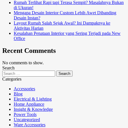
Rumah Terlihat Rapi tapi Terasa Sempit? Masalahnya Bukan
di Ukuran!
Mengapa Desain Interior Custom Lebih Awet Dibanding
Desain Instan?
Layout Rumah Salah Sejak Awal? Ini Dampaknya ke
Aktivitas Harian
Kesalahan Penataan Interior yang Sering Terjadi pada New
Office
Recent Comments
No comments to show.
Search
Categories
Accessories
Blog
Electrical & Lighting
Home Appliance
Insight & Knowledge
Power Tools
Uncategorized
Ware Accessories