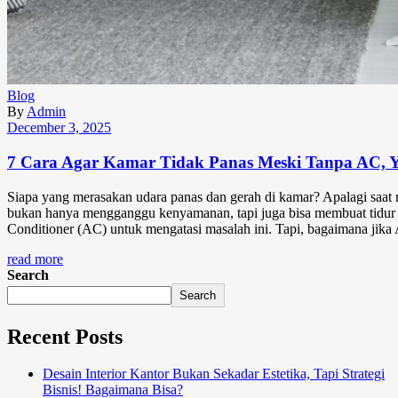
Blog
By
Admin
December 3, 2025
7 Cara Agar Kamar Tidak Panas Meski Tanpa AC, Y
Siapa yang merasakan udara panas dan gerah di kamar? Apalagi saat m
bukan hanya mengganggu kenyamanan, tapi juga bisa membuat tidur
Conditioner (AC) untuk mengatasi masalah ini. Tapi, bagaimana jika
read more
Search
Search
Recent Posts
Desain Interior Kantor Bukan Sekadar Estetika, Tapi Strategi
Bisnis! Bagaimana Bisa?