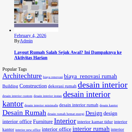
February 4, 2026
By
Admin
Layout Rumah Salah Sejak Awal? Ini Dampaknya ke
Aktivitas Harian
Popular Tags
Architechture
biaya renovasi rumah
biaya renovasi
desain interior
Construction
Building
dekorasi rumah
desain interior
desain interior custom
desain interior instan
kantor
desain interior rumah
desain interior minimalis
desain kantor
Desain Rumah
Design
design
desain rumah hemat energi
Interior
interior office
Furniture
interior kamar tidur
interior
interior rumah
interior office
kantor
interior
interior new office