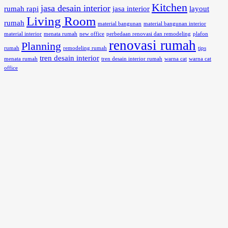
Kitchen
jasa desain interior
rumah rapi
jasa interior
layout
Living Room
rumah
material bangunan
material bangunan interior
material interior
menata rumah
new office
perbedaan renovasi dan remodeling
plafon
renovasi rumah
Planning
rumah
remodeling rumah
tips
tren desain interior
menata rumah
tren desain interior rumah
warna cat
warna cat
office