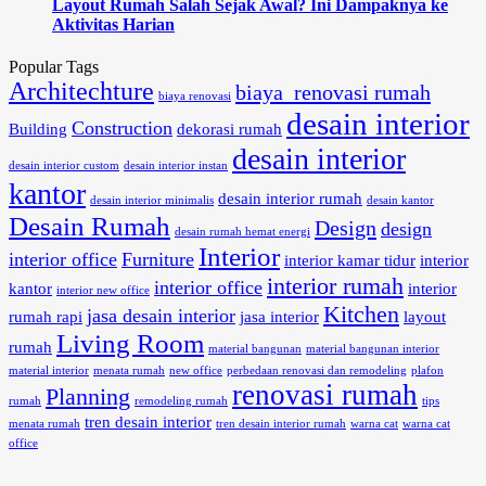
Layout Rumah Salah Sejak Awal? Ini Dampaknya ke
Aktivitas Harian
Popular Tags
Architechture
biaya renovasi rumah
biaya renovasi
desain interior
Construction
Building
dekorasi rumah
desain interior
desain interior custom
desain interior instan
kantor
desain interior rumah
desain interior minimalis
desain kantor
Desain Rumah
Design
design
desain rumah hemat energi
Interior
interior office
Furniture
interior kamar tidur
interior
interior rumah
interior office
kantor
interior
interior new office
Kitchen
jasa desain interior
rumah rapi
jasa interior
layout
Living Room
rumah
material bangunan
material bangunan interior
material interior
menata rumah
new office
perbedaan renovasi dan remodeling
plafon
renovasi rumah
Planning
rumah
remodeling rumah
tips
tren desain interior
menata rumah
tren desain interior rumah
warna cat
warna cat
office