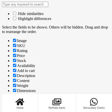
Hide similarities
Highlight differences
Select the fields to be shown. Others will be hidden. Drag and drop
to rearrange the order.
Image
SKU
Rating
Price
Stock
Availability
Add to cart
Description
Content
Weight
Dimensions
Additional information
Click outside to hide the comparison bar
Home
Portfolio Kami
Konsultasi Gratis
Compare