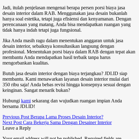
Jadi, itulah penjelasan mengenai
berapa persen
porsi biaya
jasa
desain interior
dalam RAB. Menggunakan jasa desain bukanlah
hanya soal estetika, tetapi juga efisiensi dan kenyamanan. Dengan
perencanaan yang matang, Anda bisa mendapatkan ruangan yang
tidak hanya indah tetapi juga fungsional.
Jika Anda masih ragu dalam menentukan anggaran untuk jasa
desain interior, sebaiknya konsultasikan langsung dengan
profesional. Menentukan porsi biaya dalam RAB dengan tepat akan
membantu Anda mendapatkan hasil terbaik tanpa harus
mengorbankan kualitas.
Butuh jasa desain interior dengan biaya terjangkau? JDI.ID siap
membantu. Kami menawarkan layanan desain interior mulai dari
350 ribu saja! Anda bebas revisi hingga konsepnya sesuai dengan
keinginan. Sangat menarik bukan?
Hubungi
kami
sekarang dan wujudkan ruangan impian Anda
bersama JDI.ID!
Previous Post
Berapa Lama Proses Desain Interior?
Next Post
Cara Bekerja Sama Dengan Desainer Interior
Leave a Reply
Your email address will not be published.
Required fields are