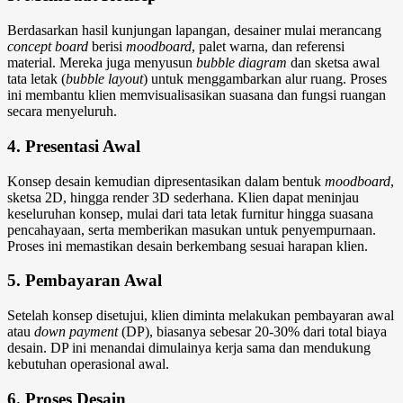
Berdasarkan hasil kunjungan lapangan, desainer mulai merancang
concept board
berisi
moodboard
, palet warna, dan referensi
material. Mereka juga menyusun
bubble diagram
dan sketsa awal
tata letak (
bubble
layout
) untuk menggambarkan alur ruang. Proses
ini membantu klien memvisualisasikan suasana dan fungsi ruangan
secara menyeluruh.
4. Presentasi Awal
Konsep desain kemudian dipresentasikan dalam bentuk
moodboard
,
sketsa 2D, hingga render 3D sederhana. Klien dapat meninjau
keseluruhan konsep, mulai dari tata letak furnitur hingga suasana
pencahayaan, serta memberikan masukan untuk penyempurnaan.
Proses ini memastikan desain berkembang sesuai harapan klien.
5. Pembayaran Awal
Setelah konsep disetujui, klien diminta melakukan pembayaran awal
atau
down payment
(DP), biasanya sebesar 20-30% dari total biaya
desain. DP ini menandai dimulainya kerja sama dan mendukung
kebutuhan operasional awal.
6. Proses Desain