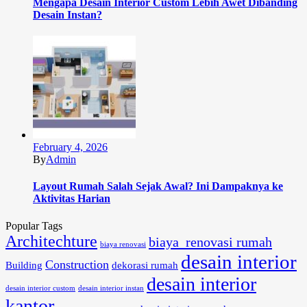
Mengapa Desain Interior Custom Lebih Awet Dibanding
Desain Instan?
February 4, 2026
By
Admin
Layout Rumah Salah Sejak Awal? Ini Dampaknya ke
Aktivitas Harian
Popular Tags
Architechture
biaya renovasi rumah
biaya renovasi
desain interior
Construction
Building
dekorasi rumah
desain interior
desain interior custom
desain interior instan
kantor