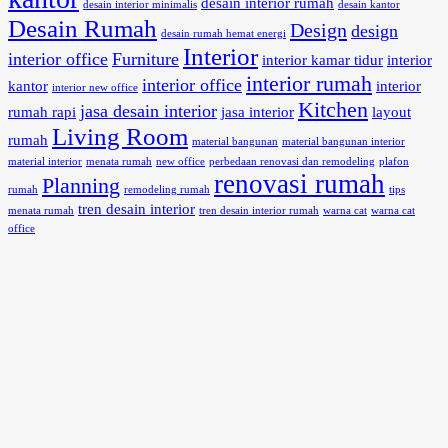
desain interior rumah
desain interior minimalis
desain kantor
Desain Rumah
Design
design
desain rumah hemat energi
Interior
interior office
Furniture
interior kamar tidur
interior
interior rumah
interior office
kantor
interior
interior new office
Kitchen
jasa desain interior
rumah rapi
jasa interior
layout
Living Room
rumah
material bangunan
material bangunan interior
material interior
menata rumah
new office
perbedaan renovasi dan remodeling
plafon
renovasi rumah
Planning
rumah
remodeling rumah
tips
tren desain interior
menata rumah
tren desain interior rumah
warna cat
warna cat
office