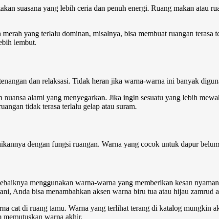
akan suasana yang lebih ceria dan penuh energi. Ruang makan atau ru
erah yang terlalu dominan, misalnya, bisa membuat ruangan terasa ter
bih lembut.
etenangan dan relaksasi. Tidak heran jika warna-warna ini banyak digu
 nuansa alami yang menyegarkan. Jika ingin sesuatu yang lebih mewah
angan tidak terasa terlalu gelap atau suram.
kannya dengan fungsi ruangan. Warna yang cocok untuk dapur belum t
mu sebaiknya menggunakan warna-warna yang memberikan kesan nyaman d
ani, Anda bisa menambahkan aksen warna biru tua atau hijau zamrud aga
a cat di ruang tamu. Warna yang terlihat terang di katalog mungkin ak
um memutuskan warna akhir.