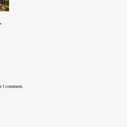
*
me I comment.