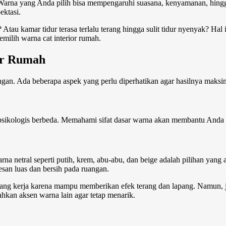
a. Warna yang Anda pilih bisa mempengaruhi suasana, kenyamanan, hin
ektasi.
Atau kamar tidur terasa terlalu terang hingga sulit tidur nyenyak? Hal
milih warna cat interior rumah.
or Rumah
gan. Ada beberapa aspek yang perlu diperhatikan agar hasilnya maksi
k psikologis berbeda. Memahami sifat dasar warna akan membantu Anda
a netral seperti putih, krem, abu-abu, dan beige adalah pilihan yan
kesan luas dan bersih pada ruangan.
uang kerja karena mampu memberikan efek terang dan lapang. Namun, ji
kan aksen warna lain agar tetap menarik.