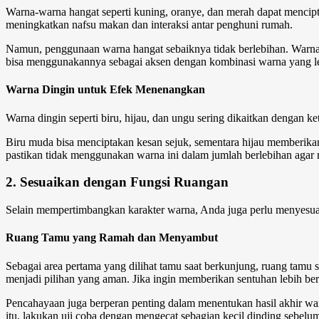
Warna-warna hangat seperti kuning, oranye, dan merah dapat mencipt
meningkatkan nafsu makan dan interaksi antar penghuni rumah.
Namun, penggunaan warna hangat sebaiknya tidak berlebihan. Warna m
bisa menggunakannya sebagai aksen dengan kombinasi warna yang le
Warna Dingin untuk Efek Menenangkan
Warna dingin seperti biru, hijau, dan ungu sering dikaitkan dengan k
Biru muda bisa menciptakan kesan sejuk, sementara hijau memberikan
pastikan tidak menggunakan warna ini dalam jumlah berlebihan agar ru
2. Sesuaikan dengan Fungsi Ruangan
Selain mempertimbangkan karakter warna, Anda juga perlu menyesuai
Ruang Tamu yang Ramah dan Menyambut
Sebagai area pertama yang dilihat tamu saat berkunjung, ruang ta
menjadi pilihan yang aman. Jika ingin memberikan sentuhan lebih ber
Pencahayaan juga berperan penting dalam menentukan hasil akhir warn
itu, lakukan uji coba dengan mengecat sebagian kecil dinding sebel