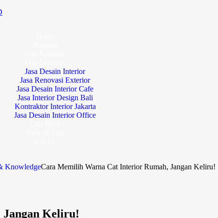
D
Home
Projects
Our Founder
Our Services
Jasa Desain Interior
Jasa Renovasi Exterior
Jasa Desain Interior Cafe
Jasa Interior Design Bali
Kontraktor Interior Jakarta
Jasa Desain Interior Office
Our Price
New & Tips
F.A.Q.
 & Knowledge
Cara Memilih Warna Cat Interior Rumah, Jangan Keliru!
 Jangan Keliru!