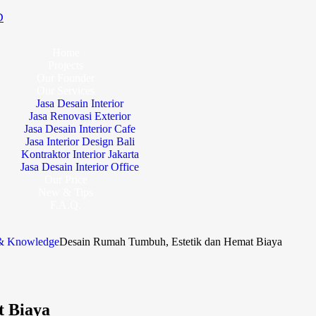
D
Home
Projects
Our Founder
Our Services
Jasa Desain Interior
Jasa Renovasi Exterior
Jasa Desain Interior Cafe
Jasa Interior Design Bali
Kontraktor Interior Jakarta
Jasa Desain Interior Office
Our Price
New & Tips
F.A.Q.
 & Knowledge
Desain Rumah Tumbuh, Estetik dan Hemat Biaya
t Biaya