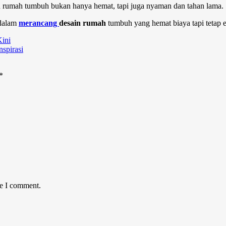
n rumah tumbuh
bukan hanya hemat, tapi juga nyaman dan tahan lama.
 dalam
merancang
desain rumah
tumbuh
yang hemat biaya tapi tetap 
ini
spirasi
*
me I comment.