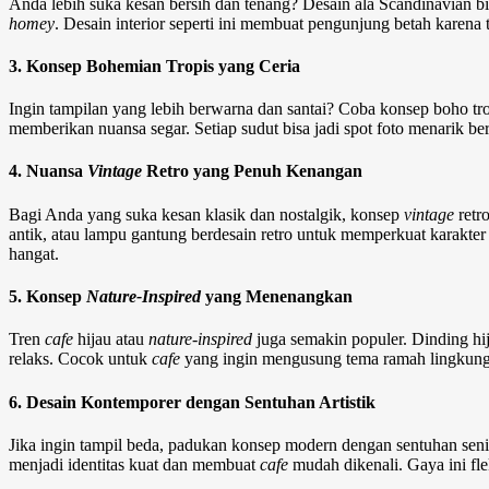
Anda lebih suka kesan bersih dan tenang? Desain ala Scandinavian bi
homey
. Desain interior seperti ini membuat pengunjung betah karen
3. Konsep Bohemian Tropis yang Ceria
Ingin tampilan yang lebih berwarna dan santai? Coba konsep boho tr
memberikan nuansa segar. Setiap sudut bisa jadi spot foto menarik 
4. Nuansa
Vintage
Retro yang Penuh Kenangan
Bagi Anda yang suka kesan klasik dan nostalgik, konsep
vintage
retr
antik, atau lampu gantung berdesain retro untuk memperkuat karakter
hangat.
5. Konsep
Nature-Inspired
yang Menenangkan
Tren
cafe
hijau atau
nature-inspired
juga semakin populer. Dinding hij
relaks. Cocok untuk
cafe
yang ingin mengusung tema ramah lingkungan
6. Desain Kontemporer dengan Sentuhan Artistik
Jika ingin tampil beda, padukan konsep modern dengan sentuhan seni. G
menjadi identitas kuat dan membuat
cafe
mudah dikenali. Gaya ini fle