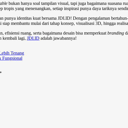
able
bukan hanya soal tampilan visual, tapi juga bagaimana suasana 
p tropis yang menenangkan, setiap inspirasi punya daya tariknya sendir
an punya identitas kuat bersama JDI.ID! Dengan pengalaman bertahun-ta
i siap membantu mulai dari tahap konsep, visualisasi 3D, hingga realis
n, efisiensi ruang, serta bagaimana desain bisa memperkuat
branding
da
 kembali lagi,
JDI.ID
adalah jawabannya!
Lebih Tenang
 Fungsional
*