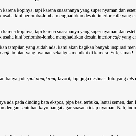
an karena kopinya, tapi karena suasananya yang super nyaman dan estet
k usaha kini berlomba-lomba menghadirkan desain interior cafe yang e
n karena kopinya, tapi karena suasananya yang super nyaman dan estet
ik usaha kini berlomba-lomba menghadirkan
desain interior
cafe
yang e
n tampilan yang sudah ada, kami akan bagikan banyak inspirasi menar
an
cafe
impian yang nyaman sekaligus memikat di kamera. Yuk, simak!
an hanya jadi
spot
nongkrong
favorit, tapi juga destinasi foto yang
hits
d
snya ada pada dinding bata ekspos, pipa besi terbuka, lantai semen, d
an dengan sentuhan kayu hangat agar suasana tetap nyaman. Nah, indu