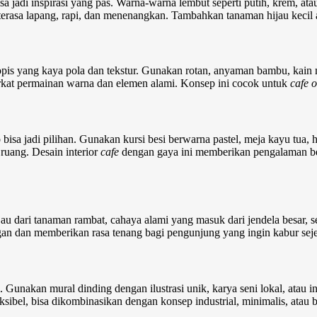
sa jadi inspirasi yang pas. Warna-warna lembut seperti putih, krem, at
a terasa lapang, rapi, dan menenangkan. Tambahkan tanaman hijau kecil
opis yang kaya pola dan tekstur. Gunakan rotan, anyaman bambu, kain m
berkat permainan warna dan elemen alami. Konsep ini cocok untuk
cafe 
o bisa jadi pilihan. Gunakan kursi besi berwarna pastel, meja kayu tua
 ruang.
Desain interior
cafe
dengan gaya ini memberikan pengalaman b
au dari tanaman rambat, cahaya alami yang masuk dari jendela besar, 
 dan memberikan rasa tenang bagi pengunjung yang ingin kabur sejen
unakan mural dinding dengan ilustrasi unik, karya seni lokal, atau ins
ksibel, bisa dikombinasikan dengan konsep industrial, minimalis, atau