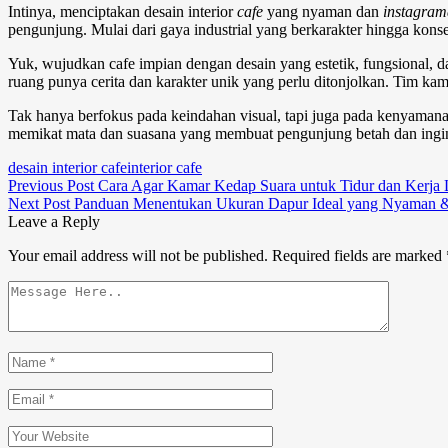
Intinya, menciptakan
desain interior
cafe
yang nyaman dan
instagram
pengunjung. Mulai dari gaya industrial yang berkarakter hingga konse
Yuk, wujudkan cafe impian dengan desain yang estetik, fungsional, d
ruang punya cerita dan karakter unik yang perlu ditonjolkan. Tim kam
Tak hanya berfokus pada keindahan visual, tapi juga pada kenyamana
memikat mata dan suasana yang membuat pengunjung betah dan ingin
desain interior cafe
interior cafe
Previous Post
Cara Agar Kamar Kedap Suara untuk Tidur dan Kerja 
Next Post
Panduan Menentukan Ukuran Dapur Ideal yang Nyaman &
Leave a Reply
Your email address will not be published.
Required fields are marked