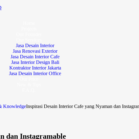
D
Home
Projects
Our Founder
Our Services
Jasa Desain Interior
Jasa Renovasi Exterior
Jasa Desain Interior Cafe
Jasa Interior Design Bali
Kontraktor Interior Jakarta
Jasa Desain Interior Office
Our Price
New & Tips
F.A.Q.
 & Knowledge
Inspirasi Desain Interior Cafe yang Nyaman dan Instagra
an dan Instagramable