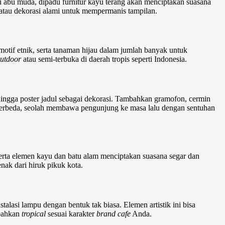
au abu muda, dipadu furnitur kayu terang akan menciptakan suasana
 atau dekorasi alami untuk mempermanis tampilan.
otif etnik, serta tanaman hijau dalam jumlah banyak untuk
outdoor
atau semi-terbuka di daerah tropis seperti Indonesia.
, hingga poster jadul sebagai dekorasi. Tambahkan gramofon, cermin
erbeda, seolah membawa pengunjung ke masa lalu dengan sentuhan
serta elemen kayu dan batu alam menciptakan suasana segar dan
ak dari hiruk pikuk kota.
talasi lampu dengan bentuk tak biasa. Elemen artistik ini bisa
 bahkan
tropical
sesuai karakter
brand cafe
Anda.