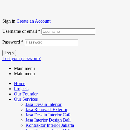
Sign in
Create an Account
Username or email
*
Password
*
Login
Lost your password?
Main menu
Main menu
Home
Projects
Our Founder
Our Services
Jasa Desain Interior
Jasa Renovasi Exterior
Jasa Desain Interior Cafe
Jasa Interior Design Bali
Kontraktor Interior Jakarta