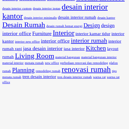
desain interior
desain interior custom
desain interior instan
kantor
desain interior rumah
desain interior minimalis
desain kantor
Desain Rumah
Design
design
desain rumah hemat energi
Interior
interior office
Furniture
interior kamar tidur
interior
interior rumah
interior office
kantor
interior
interior new office
Kitchen
jasa desain interior
rumah rapi
jasa interior
layout
Living Room
rumah
material bangunan
material bangunan interior
material interior
menata rumah
new office
perbedaan renovasi dan remodeling
plafon
renovasi rumah
Planning
rumah
remodeling rumah
tips
tren desain interior
menata rumah
tren desain interior rumah
warna cat
warna cat
office