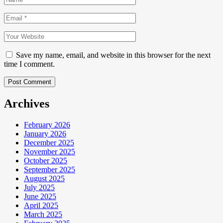
Save my name, email, and website in this browser for the next
time I comment.
Post Comment
Archives
February 2026
January 2026
December 2025
November 2025
October 2025
September 2025
August 2025
July 2025
June 2025
April 2025
March 2025