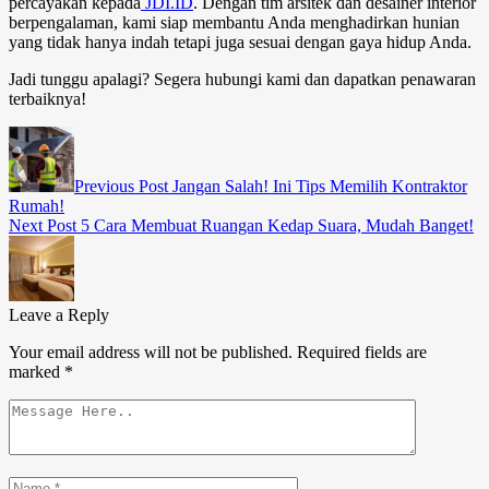
percayakan kepada
JDI.ID
. Dengan tim arsitek dan desainer interior
berpengalaman, kami siap membantu Anda menghadirkan hunian
yang tidak hanya indah tetapi juga sesuai dengan gaya hidup Anda.
Jadi tunggu apalagi? Segera hubungi kami dan dapatkan penawaran
terbaiknya!
Previous Post
Jangan Salah! Ini Tips Memilih Kontraktor
Rumah!
Next Post
5 Cara Membuat Ruangan Kedap Suara, Mudah Banget!
Leave a Reply
Your email address will not be published.
Required fields are
marked
*