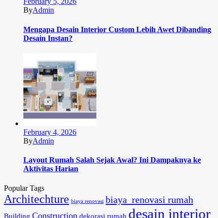
February 5, 2026
By
Admin
Mengapa Desain Interior Custom Lebih Awet Dibanding
Desain Instan?
February 4, 2026
By
Admin
Layout Rumah Salah Sejak Awal? Ini Dampaknya ke
Aktivitas Harian
Popular Tags
Architechture
biaya renovasi rumah
biaya renovasi
desain interior
Construction
Building
dekorasi rumah