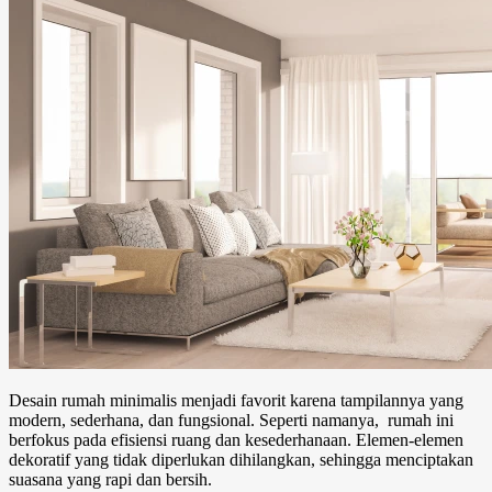
Desain rumah minimalis menjadi favorit karena tampilannya yang
modern, sederhana, dan fungsional.
Seperti namanya, rumah ini
berfokus pada efisiensi ruang dan kesederhanaan. Elemen-elemen
dekoratif yang tidak diperlukan dihilangkan, sehingga menciptakan
suasana yang rapi dan bersih.