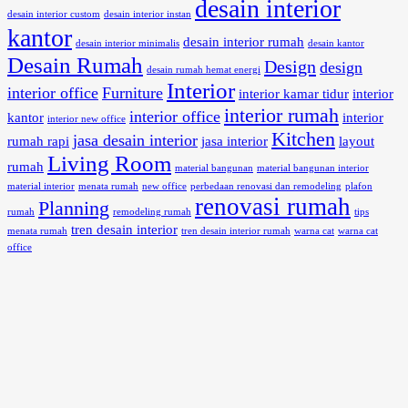
desain interior
desain interior custom
desain interior instan
kantor
desain interior rumah
desain interior minimalis
desain kantor
Desain Rumah
Design
design
desain rumah hemat energi
Interior
interior office
Furniture
interior kamar tidur
interior
interior rumah
interior office
kantor
interior
interior new office
Kitchen
jasa desain interior
rumah rapi
jasa interior
layout
Living Room
rumah
material bangunan
material bangunan interior
material interior
menata rumah
new office
perbedaan renovasi dan remodeling
plafon
renovasi rumah
Planning
rumah
remodeling rumah
tips
tren desain interior
menata rumah
tren desain interior rumah
warna cat
warna cat
office