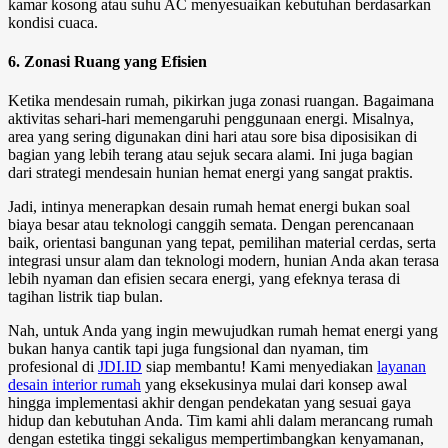
kamar kosong atau suhu AC menyesuaikan kebutuhan berdasarkan
kondisi cuaca.
6. Zonasi Ruang yang Efisien
Ketika mendesain rumah, pikirkan juga zonasi ruangan. Bagaimana
aktivitas sehari-hari memengaruhi penggunaan energi. Misalnya,
area yang sering digunakan dini hari atau sore bisa diposisikan di
bagian yang lebih terang atau sejuk secara alami. Ini juga bagian
dari strategi mendesain hunian hemat energi yang sangat praktis.
Jadi, intinya menerapkan
desain rumah
hemat energi bukan soal
biaya besar atau teknologi canggih semata. Dengan perencanaan
baik, orientasi bangunan yang tepat, pemilihan material cerdas, serta
integrasi unsur alam dan teknologi modern, hunian Anda akan terasa
lebih nyaman dan efisien secara energi, yang efeknya terasa di
tagihan listrik tiap bulan.
Nah, untuk Anda yang ingin mewujudkan rumah hemat energi yang
bukan hanya cantik tapi juga fungsional dan nyaman, tim
profesional di
JDI.ID
siap membantu! Kami menyediakan
layanan
desain interior rumah
yang eksekusinya mulai dari konsep awal
hingga implementasi akhir dengan pendekatan yang sesuai gaya
hidup dan kebutuhan Anda. Tim kami ahli dalam merancang rumah
dengan estetika tinggi sekaligus mempertimbangkan kenyamanan,