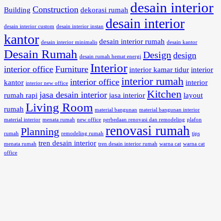
desain interior
Construction
Building
dekorasi rumah
desain interior
desain interior custom
desain interior instan
kantor
desain interior rumah
desain interior minimalis
desain kantor
Desain Rumah
Design
design
desain rumah hemat energi
Interior
interior office
Furniture
interior kamar tidur
interior
interior rumah
interior office
kantor
interior
interior new office
Kitchen
jasa desain interior
rumah rapi
jasa interior
layout
Living Room
rumah
material bangunan
material bangunan interior
material interior
menata rumah
new office
perbedaan renovasi dan remodeling
plafon
renovasi rumah
Planning
rumah
remodeling rumah
tips
tren desain interior
menata rumah
tren desain interior rumah
warna cat
warna cat
office