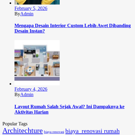
February 5, 2026
By
Admin
Mengapa Desain Interior Custom Lebih Awet Dibanding
Desain Instan?
February 4, 2026
By
Admin
Layout Rumah Salah Sejak Awal? Ini Dampaknya ke
Aktivitas Harian
Popular Tags
Architechture
biaya renovasi rumah
biaya renovasi