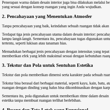
Penerapan warna dalam desain interior juga bisa dilakukan melalui b
yang sesuai dengan konsep ruangan yang ingin Anda wujudkan.
2. Pencahayaan yang Menentukan Atmosfer
Tanpa pencahayaan yang baik, keindahan sebuah ruangan tidak akan t
Terdapat tiga jenis pencahayaan utama dalam desain interior: penc
lampu langit-langit. Sementara itu, pencahayaan tugas digunakan unt
tertentu, seperti lukisan atau tanaman hias.
Memadukan berbagai jenis pencahayaan dengan intensitas yang tepat 
memberikan efek yang lebih maksimal sesuai dengan kebutuhan ruan
3. Tekstur dan Pola untuk Sentuhan Estetika
Tekstur dan pola memberikan dimensi serta karakter pada sebuah rua
Tekstur bisa berasal dari berbagai material, seperti kayu, kain, bat
ruangan dengan dinding yang halus bisa dikombinasikan dengan kar
Sementara itu, pola digunakan untuk memberikan ritme dalam desain i
estetika tanpa membuat ruangan terlihat berlebihan.
4. Ruang dan Tata Letak yang Fungsional