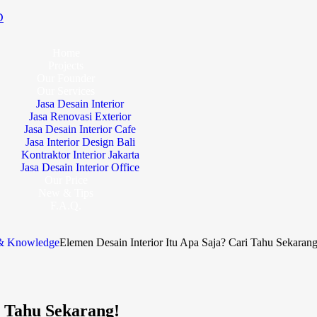
D
Home
Projects
Our Founder
Our Services
Jasa Desain Interior
Jasa Renovasi Exterior
Jasa Desain Interior Cafe
Jasa Interior Design Bali
Kontraktor Interior Jakarta
Jasa Desain Interior Office
Our Price
New & Tips
F.A.Q.
 & Knowledge
Elemen Desain Interior Itu Apa Saja? Cari Tahu Sekarang
i Tahu Sekarang!