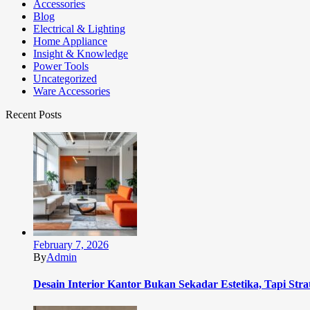
Accessories
Blog
Electrical & Lighting
Home Appliance
Insight & Knowledge
Power Tools
Uncategorized
Ware Accessories
Recent Posts
February 7, 2026
By
Admin
Desain Interior Kantor Bukan Sekadar Estetika, Tapi Stra