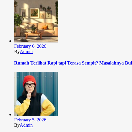
February 6, 2026
By
Admin
Rumah Terlihat Rapi tapi Terasa Sempit? Masalahnya Bu
February 5, 2026
By
Admin