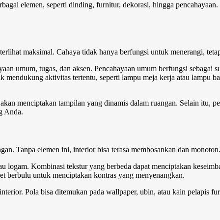
erbagai elemen, seperti dinding, furnitur, dekorasi, hingga pencahaya
erlihat maksimal. Cahaya tidak hanya berfungsi untuk menerangi, teta
ahayaan umum, tugas, dan aksen. Pencahayaan umum berfungsi sebagai s
uk mendukung aktivitas tertentu, seperti lampu meja kerja atau lampu
akan menciptakan tampilan yang dinamis dalam ruangan. Selain itu, p
g Anda.
ngan. Tanpa elemen ini, interior bisa terasa membosankan dan monoton
u, atau logam. Kombinasi tekstur yang berbeda dapat menciptakan keseim
pet berbulu untuk menciptakan kontras yang menyenangkan.
nterior. Pola bisa ditemukan pada wallpaper, ubin, atau kain pelapis 