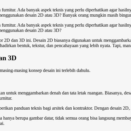
urnitur. Ada banyak aspek teknis yang perlu diperhatikan agar hasilny
 menggunakan desain 2D atau 3D? Banyak orang mungkin masih bingung
urnitur. Ada banyak aspek teknis yang perlu diperhatikan agar hasilny
h menggunakan desain 2D atau 3D?
rior 2D dan 3D
ini. Desain 2D biasanya digunakan untuk menggambarkan 
adirkan bentuk, tekstur, dan pencahayaan yang lebih nyata. Tapi, mana
dan 3D
sing-masing konsep desain ini terlebih dahulu.
kan untuk menggambarkan denah dan tata letak ruangan. Biasanya, desa
rnitur.
rikan panduan teknis bagi arsitek dan kontraktor. Dengan desain 2D, A
a hanya berupa gambar datar, tidak semua orang bisa langsung membayan
ai.