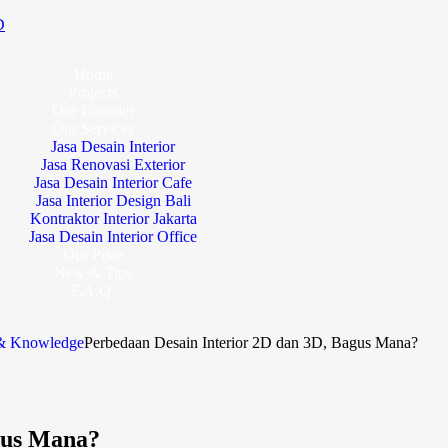
D
Home
Projects
Our Founder
Our Services
Jasa Desain Interior
Jasa Renovasi Exterior
Jasa Desain Interior Cafe
Jasa Interior Design Bali
Kontraktor Interior Jakarta
Jasa Desain Interior Office
Our Price
New & Tips
F.A.Q.
 & Knowledge
Perbedaan Desain Interior 2D dan 3D, Bagus Mana?
gus Mana?