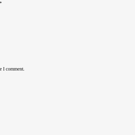
*
me I comment.